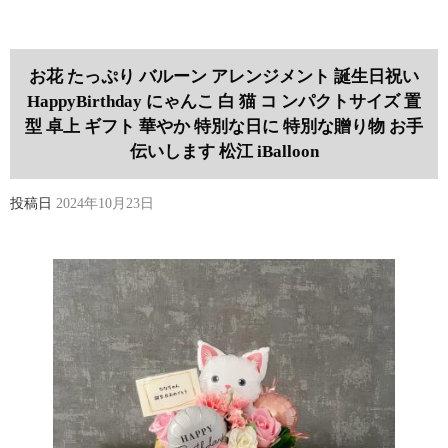
お花 たっぷり バルーン アレンジメント 誕生日祝い
HappyBirthday にゃんこ 白 猫 コ ンパクトサイズ 置
型 卓上 ギフト 華やか 特別な日に 特別な贈り物 お手
伝いします 松江 iBalloon
投稿日
2024年10月23日