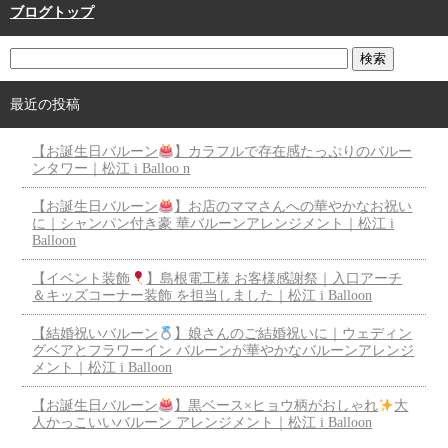
ブログトップ
最近の投稿
【お誕生日バルーン
】カラフルで存在感たっぷりのバルー
ンタワー｜松江 i Balloo n
【お誕生日バルーン
】お店のママさんへの華やかなお祝い
に｜シャンパン付き豪 華バルーンアレンジメント｜松江 i
Balloon
【イベント装飾
】島根電工様 お客様感謝祭｜入口アーチ
＆キッズコーナー装飾 を担当しました｜松江 i Balloon
【結婚祝いバルーン
】娘さんのご結婚祝いに｜ウェディン
グベアとフラワーイン バルーンが華やかなバルーンアレンジ
メント｜松江 i Balloon
【お誕生日バルーン
】黒ベース×ヒョウ柄がおしゃれ
大
人かっこいいバルーン アレンジメント｜松江 i Balloon