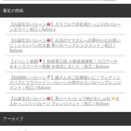
最近の投稿
【お誕生日バルーン
】カラフルで存在感たっぷりのバルー
ンタワー｜松江 i Balloo n
【お誕生日バルーン
】お店のママさんへの華やかなお祝い
に｜シャンパン付き豪 華バルーンアレンジメント｜松江 i
Balloon
【イベント装飾
】島根電工様 お客様感謝祭｜入口アーチ
＆キッズコーナー装飾 を担当しました｜松江 i Balloon
【結婚祝いバルーン
】娘さんのご結婚祝いに｜ウェディン
グベアとフラワーイン バルーンが華やかなバルーンアレンジ
メント｜松江 i Balloon
【お誕生日バルーン
】黒ベース×ヒョウ柄がおしゃれ
大
人かっこいいバルーン アレンジメント｜松江 i Balloon
アーカイブ