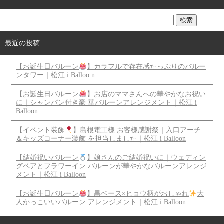
最近の投稿
【お誕生日バルーン
】カラフルで存在感たっぷりのバルー
ンタワー｜松江 i Balloo n
【お誕生日バルーン
】お店のママさんへの華やかなお祝い
に｜シャンパン付き豪 華バルーンアレンジメント｜松江 i
Balloon
【イベント装飾
】島根電工様 お客様感謝祭｜入口アーチ
＆キッズコーナー装飾 を担当しました｜松江 i Balloon
【結婚祝いバルーン
】娘さんのご結婚祝いに｜ウェディン
グベアとフラワーイン バルーンが華やかなバルーンアレンジ
メント｜松江 i Balloon
【お誕生日バルーン
】黒ベース×ヒョウ柄がおしゃれ
大
人かっこいいバルーン アレンジメント｜松江 i Balloon