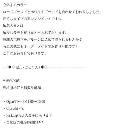
心温まるカラー
ローズゴールドとホワイトゴールドを合わせてお作りしました。
長持ちタイプのアレンジメントです☆
敬老の日とは
敬愛し長寿を祝う日と言われております。
感謝の気持ちをバルーンに込めて贈られませんか？
写真の他にもオーダーメイドでお作り可能です♪
ご予約お待ちしております。
──◆◇ (あい ばる〜ん) ◆◇───────────────
〒690-0005
島根県松江市和多見町80
・Open/月〜土/11:00〜16:00
・Close/日･祝
・Parking/お店の裏手にあります
・自動販売機/24時間ﾌﾙﾀｲﾑ