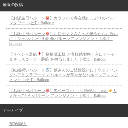
最近の投稿
【お誕生日バルーン
】カラフルで存在感たっぷりのバルー
ンタワー｜松江 i Balloo n
【お誕生日バルーン
】お店のママさんへの華やかなお祝い
に｜シャンパン付き豪 華バルーンアレンジメント｜松江 i
Balloon
【イベント装飾
】島根電工様 お客様感謝祭｜入口アーチ
＆キッズコーナー装飾 を担当しました｜松江 i Balloon
【結婚祝いバルーン
】娘さんのご結婚祝いに｜ウェディン
グベアとフラワーイン バルーンが華やかなバルーンアレンジ
メント｜松江 i Balloon
【お誕生日バルーン
】黒ベース×ヒョウ柄がおしゃれ
大
人かっこいいバルーン アレンジメント｜松江 i Balloon
アーカイブ
2026年6月