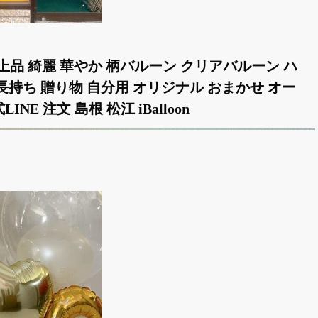
品 綺麗 華やか 柄バルーン クリアバルーン ハ
 長持ち 贈り物 自分用 オリジナル おまかせ オー
INE 注文 島根 松江 iBalloon