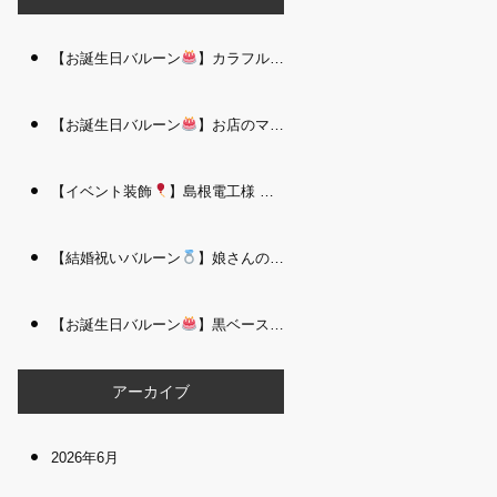
【お誕生日バルーン
】カラフルで存在感たっぷりのバルーンタワー｜松江 i Balloo n
【お誕生日バルーン
】お店のママさんへの華やかなお祝いに｜シャンパン付き豪 華バルーンアレンジメント｜松江 i Balloon
【イベント装飾
】島根電工様 お客様感謝祭｜入口アーチ＆キッズコーナー装飾 を担当しました｜松江 i Balloon
【結婚祝いバルーン
】娘さんのご結婚祝いに｜ウェディングベアとフラワーイン バルーンが華やかなバルーンアレンジメント｜松江 i Balloon
【お誕生日バルーン
】黒ベース×ヒョウ柄がおしゃれ
大人かっこい
アーカイブ
2026年6月