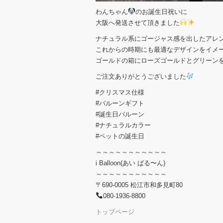
わんちゃん
のお誕生日祝いに
大阪へ発送させて頂きました
ナチュラル系にゴージャス感を出したアレ
これからの時期にも最適なデザインをイメ
ゴールドの箱にローズゴールドとグリーン
ご注文ありがとうございました
#クリスマス仕様
#バルーンギフト
#誕生日バルーン
#ナチュラルカラー
#ペットの誕生日
～～～～～～～～～～～
i Balloon(あい ばる〜ん)
～～～～～～～～～～～
〒690-0005 松江市和多見町80
080-1936-8800
トップページ