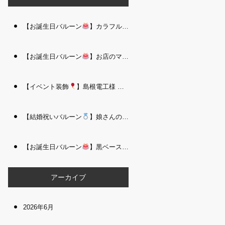
【お誕生日バルーン
】カラフルで存在感たっぷりのバルーンタワー｜松江 i Balloo n
【お誕生日バルーン
】お店のママさんへの華やかなお祝いに｜シャンパン付き豪 華バルーンアレンジメント｜松江 i Balloon
【イベント装飾
】島根電工様 お客様感謝祭｜入口アーチ＆キッズコーナー装飾 を担当しました｜松江 i Balloon
【結婚祝いバルーン
】娘さんのご結婚祝いに｜ウェディングベアとフラワーイン バルーンが華やかなバルーンアレンジメント｜松江 i Balloon
【お誕生日バルーン
】黒ベース×ヒョウ柄がおしゃれ
大人かっこい
アーカイブ
2026年6月