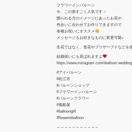
フラワーインバルーン
今、この形すごく人気です
贈られる方のイメージにあったお花や
色合いに合わせてお作りできますので
各種お祝いにオススメ
メッセージもお好きなものに変更可能♪
生花ではなく、造花やプリザーブドなどを
結婚祝いにも喜ばれますよ
https://www.instagram.com/iballoon.wedding
#アイバルーン
#松江市
#バルーンショップ
#フラワーインバルーン
#バルーンフラワー
#風船屋
#balloongift
#flowerinballoon
～～～～～～～～～～～