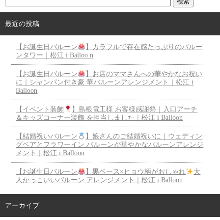
最近の投稿
【お誕生日バルーン
】カラフルで存在感たっぷりのバルー
ンタワー｜松江 i Balloo n
【お誕生日バルーン
】お店のママさんへの華やかなお祝い
に｜シャンパン付き豪 華バルーンアレンジメント｜松江 i
Balloon
【イベント装飾
】島根電工様 お客様感謝祭｜入口アーチ
＆キッズコーナー装飾 を担当しました｜松江 i Balloon
【結婚祝いバルーン
】娘さんのご結婚祝いに｜ウェディン
グベアとフラワーイン バルーンが華やかなバルーンアレンジ
メント｜松江 i Balloon
【お誕生日バルーン
】黒ベース×ヒョウ柄がおしゃれ
大
人かっこいいバルーン アレンジメント｜松江 i Balloon
アーカイブ