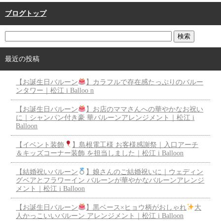
ブログトップ
最近の投稿
【お誕生日バルーン
】カラフルで存在感たっぷりのバルー
ンタワー｜松江 i Balloo n
【お誕生日バルーン
】お店のママさんへの華やかなお祝い
に｜シャンパン付き豪 華バルーンアレンジメント｜松江 i
Balloon
【イベント装飾
】島根電工様 お客様感謝祭｜入口アーチ
＆キッズコーナー装飾 を担当しました｜松江 i Balloon
【結婚祝いバルーン
】娘さんのご結婚祝いに｜ウェディン
グベアとフラワーイン バルーンが華やかなバルーンアレンジ
メント｜松江 i Balloon
【お誕生日バルーン
】黒ベース×ヒョウ柄がおしゃれ
大
人かっこいいバルーン アレンジメント｜松江 i Balloon