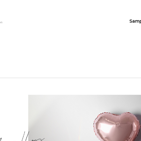
Sam
on