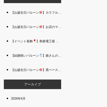
【お誕生日バルーン
】カラフルで存在感たっぷりのバルーンタワー｜松江 i Balloo n
【お誕生日バルーン
】お店のママさんへの華やかなお祝いに｜シャンパン付き豪 華バルーンアレンジメント｜松江 i Balloon
【イベント装飾
】島根電工様 お客様感謝祭｜入口アーチ＆キッズコーナー装飾 を担当しました｜松江 i Balloon
【結婚祝いバルーン
】娘さんのご結婚祝いに｜ウェディングベアとフラワーイン バルーンが華やかなバルーンアレンジメント｜松江 i Balloon
【お誕生日バルーン
】黒ベース×ヒョウ柄がおしゃれ
大人かっこい
アーカイブ
2026年6月