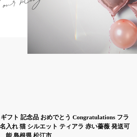
ト 記念品 おめでとう Congratulations フラ
 名入れ 猫 シルエット ティアラ 赤い薔薇 発送可
能 島根県 松江市