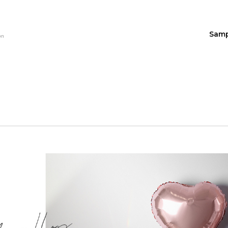
Sam
on