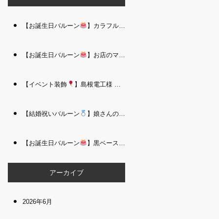
【お誕生日バルーン
】カラフルで存在感たっぷりのバルーンタワー｜松江 i Balloo n
【お誕生日バルーン
】お店のママさんへの華やかなお祝いに｜シャンパン付き豪 華バルーンアレンジメント｜松江 i Balloon
【イベント装飾
】島根電工様 お客様感謝祭｜入口アーチ＆キッズコーナー装飾 を担当しました｜松江 i Balloon
【結婚祝いバルーン
】娘さんのご結婚祝いに｜ウェディングベアとフラワーイン バルーンが華やかなバルーンアレンジメント｜松江 i Balloon
【お誕生日バルーン
】黒ベース×ヒョウ柄がおしゃれ
大人かっこい
アーカイブ
2026年6月