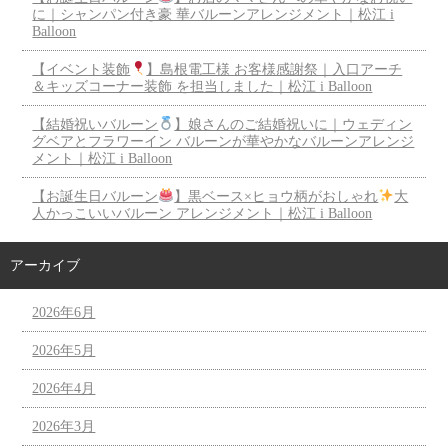
に｜シャンパン付き豪 華バルーンアレンジメント｜松江 i
Balloon
【イベント装飾
】島根電工様 お客様感謝祭｜入口アーチ
＆キッズコーナー装飾 を担当しました｜松江 i Balloon
【結婚祝いバルーン
】娘さんのご結婚祝いに｜ウェディン
グベアとフラワーイン バルーンが華やかなバルーンアレンジ
メント｜松江 i Balloon
【お誕生日バルーン
】黒ベース×ヒョウ柄がおしゃれ
大
人かっこいいバルーン アレンジメント｜松江 i Balloon
アーカイブ
2026年6月
2026年5月
2026年4月
2026年3月