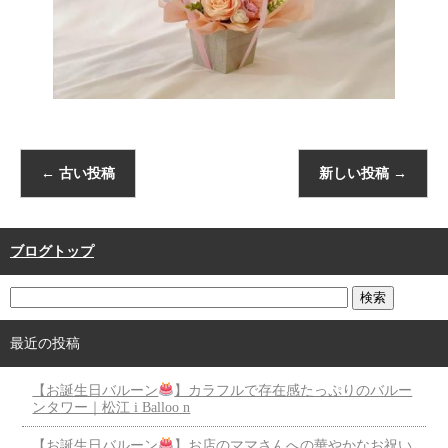
←
古い投稿
新しい投稿
→
ブログトップ
最近の投稿
【お誕生日バルーン
】カラフルで存在感たっぷりのバルー
ンタワー｜松江 i Balloo n
【お誕生日バルーン
】お店のママさんへの華やかなお祝い