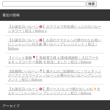
最近の投稿
【お誕生日バルーン
】カラフルで存在感たっぷりのバルー
ンタワー｜松江 i Balloo n
【お誕生日バルーン
】お店のママさんへの華やかなお祝い
に｜シャンパン付き豪 華バルーンアレンジメント｜松江 i
Balloon
【イベント装飾
】島根電工様 お客様感謝祭｜入口アーチ
＆キッズコーナー装飾 を担当しました｜松江 i Balloon
【結婚祝いバルーン
】娘さんのご結婚祝いに｜ウェディン
グベアとフラワーイン バルーンが華やかなバルーンアレンジ
メント｜松江 i Balloon
【お誕生日バルーン
】黒ベース×ヒョウ柄がおしゃれ
大
人かっこいいバルーン アレンジメント｜松江 i Balloon
アーカイブ