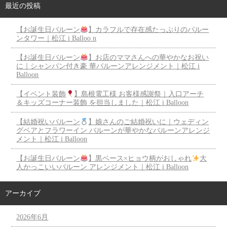
最近の投稿
【お誕生日バルーン
】カラフルで存在感たっぷりのバルー
ンタワー｜松江 i Balloo n
【お誕生日バルーン
】お店のママさんへの華やかなお祝い
に｜シャンパン付き豪 華バルーンアレンジメント｜松江 i
Balloon
【イベント装飾
】島根電工様 お客様感謝祭｜入口アーチ
＆キッズコーナー装飾 を担当しました｜松江 i Balloon
【結婚祝いバルーン
】娘さんのご結婚祝いに｜ウェディン
グベアとフラワーイン バルーンが華やかなバルーンアレンジ
メント｜松江 i Balloon
【お誕生日バルーン
】黒ベース×ヒョウ柄がおしゃれ
大
人かっこいいバルーン アレンジメント｜松江 i Balloon
アーカイブ
2026年6月