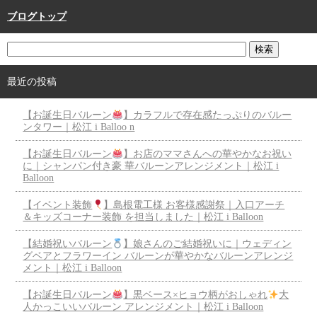
ブログトップ
最近の投稿
【お誕生日バルーン
】カラフルで存在感たっぷりのバルー
ンタワー｜松江 i Balloo n
【お誕生日バルーン
】お店のママさんへの華やかなお祝い
に｜シャンパン付き豪 華バルーンアレンジメント｜松江 i
Balloon
【イベント装飾
】島根電工様 お客様感謝祭｜入口アーチ
＆キッズコーナー装飾 を担当しました｜松江 i Balloon
【結婚祝いバルーン
】娘さんのご結婚祝いに｜ウェディン
グベアとフラワーイン バルーンが華やかなバルーンアレンジ
メント｜松江 i Balloon
【お誕生日バルーン
】黒ベース×ヒョウ柄がおしゃれ
大
人かっこいいバルーン アレンジメント｜松江 i Balloon