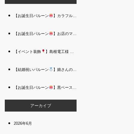
【お誕生日バルーン
】カラフルで存在感たっぷりのバルーンタワー｜松江 i Balloo n
【お誕生日バルーン
】お店のママさんへの華やかなお祝いに｜シャンパン付き豪 華バルーンアレンジメント｜松江 i Balloon
【イベント装飾
】島根電工様 お客様感謝祭｜入口アーチ＆キッズコーナー装飾 を担当しました｜松江 i Balloon
【結婚祝いバルーン
】娘さんのご結婚祝いに｜ウェディングベアとフラワーイン バルーンが華やかなバルーンアレンジメント｜松江 i Balloon
【お誕生日バルーン
】黒ベース×ヒョウ柄がおしゃれ
大人かっこい
アーカイブ
2026年6月