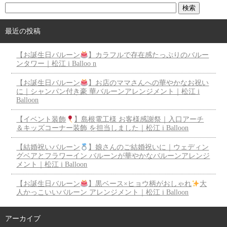
最近の投稿
【お誕生日バルーン
】カラフルで存在感たっぷりのバルー
ンタワー｜松江 i Balloo n
【お誕生日バルーン
】お店のママさんへの華やかなお祝い
に｜シャンパン付き豪 華バルーンアレンジメント｜松江 i
Balloon
【イベント装飾
】島根電工様 お客様感謝祭｜入口アーチ
＆キッズコーナー装飾 を担当しました｜松江 i Balloon
【結婚祝いバルーン
】娘さんのご結婚祝いに｜ウェディン
グベアとフラワーイン バルーンが華やかなバルーンアレンジ
メント｜松江 i Balloon
【お誕生日バルーン
】黒ベース×ヒョウ柄がおしゃれ
大
人かっこいいバルーン アレンジメント｜松江 i Balloon
アーカイブ