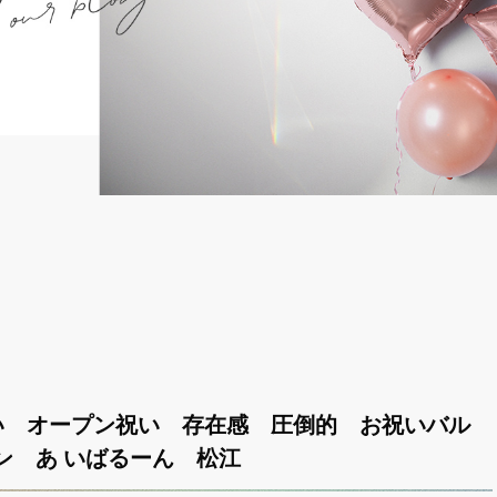
い オープン祝い 存在感 圧倒的 お祝いバル
ン あ いばるーん 松江