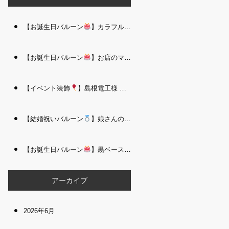
【お誕生日バルーン
】カラフルで存在感たっぷりのバルーンタワー｜松江 i Balloo n
【お誕生日バルーン
】お店のママさんへの華やかなお祝いに｜シャンパン付き豪 華バルーンアレンジメント｜松江 i Balloon
【イベント装飾
】島根電工様 お客様感謝祭｜入口アーチ＆キッズコーナー装飾 を担当しました｜松江 i Balloon
【結婚祝いバルーン
】娘さんのご結婚祝いに｜ウェディングベアとフラワーイン バルーンが華やかなバルーンアレンジメント｜松江 i Balloon
【お誕生日バルーン
】黒ベース×ヒョウ柄がおしゃれ
大人かっこい
アーカイブ
2026年6月