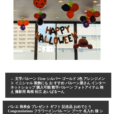
←
文字バルーン 15cm シルバー ゴールド 2色 アレンジメン
ト イニシャル 装飾にも お すすめ バルーン屋さん インター
ネットショップ 購入可能 数字バルーン フォトアイテム 映
え 撮影用 島根 松江 あいばる〜ん
バレエ 発表会 プレゼント ギフト 記念品 おめでとう
Congratulations フラワーインバル ーン ブーケ 名入れ 猫 シ