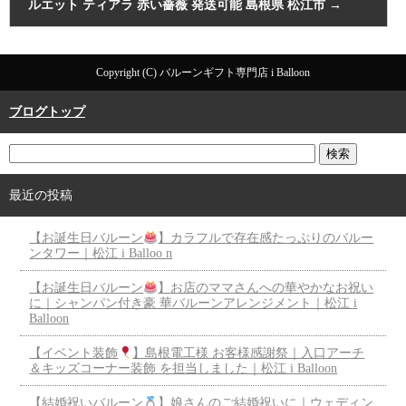
ルエット ティアラ 赤い薔薇 発送可能 島根県 松江市
→
Copyright (C) バルーンギフト専門店 i Balloon
ブログトップ
最近の投稿
【お誕生日バルーン
】カラフルで存在感たっぷりのバルー
ンタワー｜松江 i Balloo n
【お誕生日バルーン
】お店のママさんへの華やかなお祝い
に｜シャンパン付き豪 華バルーンアレンジメント｜松江 i
Balloon
【イベント装飾
】島根電工様 お客様感謝祭｜入口アーチ
＆キッズコーナー装飾 を担当しました｜松江 i Balloon
【結婚祝いバルーン
】娘さんのご結婚祝いに｜ウェディン