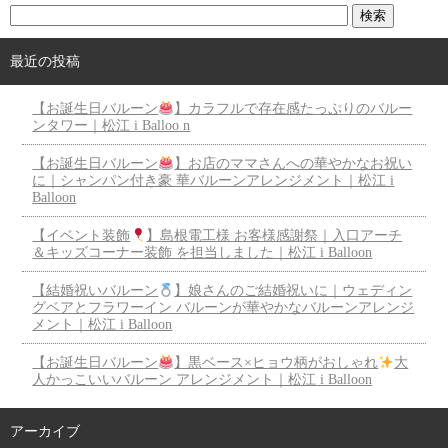
最近の投稿
【お誕生日バルーン
】カラフルで存在感たっぷりのバルー
ンタワー｜松江 i Balloo n
【お誕生日バルーン
】お店のママさんへの華やかなお祝い
に｜シャンパン付き豪 華バルーンアレンジメント｜松江 i
Balloon
【イベント装飾
】島根電工様 お客様感謝祭｜入口アーチ
＆キッズコーナー装飾 を担当しました｜松江 i Balloon
【結婚祝いバルーン
】娘さんのご結婚祝いに｜ウェディン
グベアとフラワーイン バルーンが華やかなバルーンアレンジ
メント｜松江 i Balloon
【お誕生日バルーン
】黒ベース×ヒョウ柄がおしゃれ
大
人かっこいいバルーン アレンジメント｜松江 i Balloon
アーカイブ