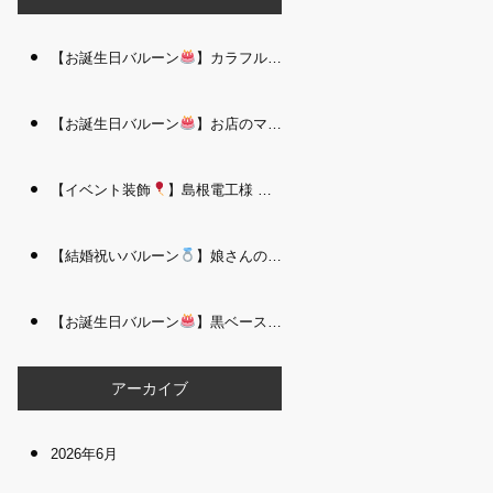
【お誕生日バルーン
】カラフルで存在感たっぷりのバルーンタワー｜松江 i Balloo n
【お誕生日バルーン
】お店のママさんへの華やかなお祝いに｜シャンパン付き豪 華バルーンアレンジメント｜松江 i Balloon
【イベント装飾
】島根電工様 お客様感謝祭｜入口アーチ＆キッズコーナー装飾 を担当しました｜松江 i Balloon
【結婚祝いバルーン
】娘さんのご結婚祝いに｜ウェディングベアとフラワーイン バルーンが華やかなバルーンアレンジメント｜松江 i Balloon
【お誕生日バルーン
】黒ベース×ヒョウ柄がおしゃれ
大人かっこい
アーカイブ
2026年6月