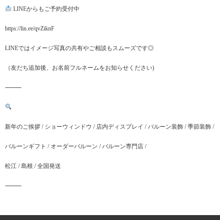
LINEからもご予約受付中
https://lin.ee/qvZiknF
LINEではイメージ写真の共有やご相談もスムーズです◎
（友だち追加後、お名前フルネームをお知らせください)
⸻
新年のご挨拶 / ショーウィンドウ / 店内ディスプレイ / バルーン装飾 / 季節装飾 /
バルーンギフト / オーダーバルーン / バルーン専門店 /
松江 / 島根 / 全国発送
⸻