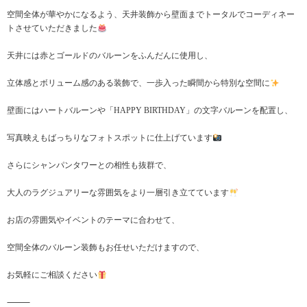
空間全体が華やかになるよう、天井装飾から壁面までトータルでコーディネー
トさせていただきました
天井には赤とゴールドのバルーンをふんだんに使用し、
立体感とボリューム感のある装飾で、一歩入った瞬間から特別な空間に
壁面にはハートバルーンや「HAPPY BIRTHDAY」の文字バルーンを配置し、
写真映えもばっちりなフォトスポットに仕上げています
さらにシャンパンタワーとの相性も抜群で、
大人のラグジュアリーな雰囲気をより一層引き立てています
お店の雰囲気やイベントのテーマに合わせて、
空間全体のバルーン装飾もお任せいただけますので、
お気軽にご相談ください
⸻