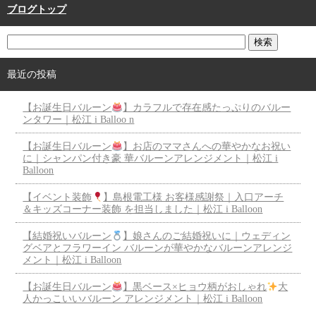
ブログトップ
最近の投稿
【お誕生日バルーン
】カラフルで存在感たっぷりのバルー
ンタワー｜松江 i Balloo n
【お誕生日バルーン
】お店のママさんへの華やかなお祝い
に｜シャンパン付き豪 華バルーンアレンジメント｜松江 i
Balloon
【イベント装飾
】島根電工様 お客様感謝祭｜入口アーチ
＆キッズコーナー装飾 を担当しました｜松江 i Balloon
【結婚祝いバルーン
】娘さんのご結婚祝いに｜ウェディン
グベアとフラワーイン バルーンが華やかなバルーンアレンジ
メント｜松江 i Balloon
【お誕生日バルーン
】黒ベース×ヒョウ柄がおしゃれ
大
人かっこいいバルーン アレンジメント｜松江 i Balloon