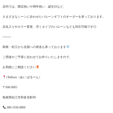
店内では、開店祝いや周年祝い、誕生日など、
さまざまなシーンに合わせたバルーンギフトのオーダーを承っております。
店名入りやカラー変更、浮くタイプのバルーンなども対応可能です◎
⸻
島根・松江から全国への発送も承っております
ご用途やご予算に合わせてお作りいたしますので、
お気軽にご相談ください
i Balloon（あい ばる〜ん）
〒690-0005
島根県松江市和多見町80
080-1936-8800