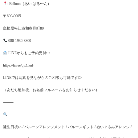
i Balloon（あい ばる〜ん）
〒690-0005
島根県松江市和多見町80
080-1936-8800
LINEからもご予約受付中
https://lin.ee/qvZiknF
LINEでは写真を見ながらのご相談も可能です◎
（友だち追加後、お名前フルネームをお知らせください）
⸻
誕生日祝い / バルーンアレンジメント / バルーンギフト / ぬいぐるみアレンジ /