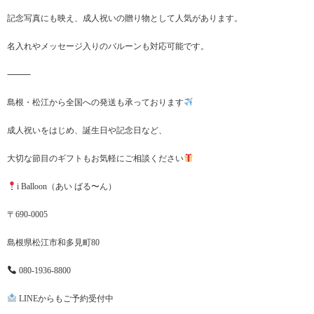
記念写真にも映え、成人祝いの贈り物として人気があります。
名入れやメッセージ入りのバルーンも対応可能です。
⸻
島根・松江から全国への発送も承っております
成人祝いをはじめ、誕生日や記念日など、
大切な節目のギフトもお気軽にご相談ください
i Balloon（あい ばる〜ん）
〒690-0005
島根県松江市和多見町80
080-1936-8800
LINEからもご予約受付中