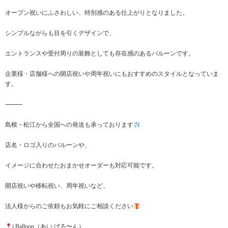
オープン祝いにふさわしい、特別感のある仕上がりとなりました。
シンプルながらも目を引くデザインで、
エントランスや受付周りの装飾としても存在感のあるバルーンです。
企業様・店舗様への開店祝いや周年祝いにもおすすめのスタイルとなっていま
す。
⸻
島根・松江から全国への発送も承っております
店名・ロゴ入りのバルーンや、
イメージに合わせたおまかせオーダーも対応可能です。
開店祝いや移転祝い、周年祝いなど、
法人様からのご依頼もお気軽にご相談ください
i Balloon（あい ばる〜ん）