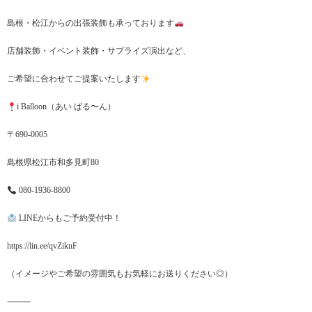
島根・松江からの出張装飾も承っております
店舗装飾・イベント装飾・サプライズ演出など、
ご希望に合わせてご提案いたします
i Balloon（あい ばる〜ん）
〒690-0005
島根県松江市和多見町80
080-1936-8800
LINEからもご予約受付中！
https://lin.ee/qvZiknF
（イメージやご希望の雰囲気もお気軽にお送りください◎）
⸻