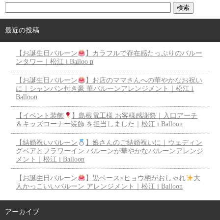
最近の投稿
【お誕生日バルーン
】カラフルで存在感たっぷりのバルー
ンタワー｜松江 i Balloo n
【お誕生日バルーン
】お店のママさんへの華やかなお祝い
に｜シャンパン付き豪 華バルーンアレンジメント｜松江 i
Balloon
【イベント装飾
】島根電工様 お客様感謝祭｜入口アーチ
＆キッズコーナー装飾 を担当しました｜松江 i Balloon
【結婚祝いバルーン
】娘さんのご結婚祝いに｜ウェディン
グベアとフラワーイン バルーンが華やかなバルーンアレンジ
メント｜松江 i Balloon
【お誕生日バルーン
】黒ベース×ヒョウ柄がおしゃれ
大
人かっこいいバルーン アレンジメント｜松江 i Balloon
アーカイブ