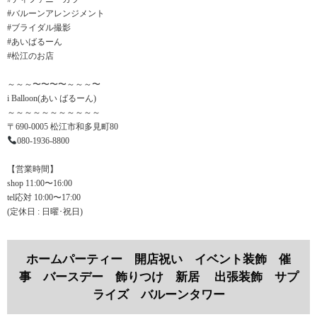
#バルーンアレンジメント
#ブライダル撮影
#あいばるーん
#松江のお店
～～～〜〜〜〜～～～〜
i Balloon(あい ばるーん)
～～～～～～～～～～～
〒690-0005 松江市和多見町80
080-1936-8800
【営業時間】
shop 11:00〜16:00
tel応対 10:00〜17:00
(定休日 : 日曜･祝日)
ホームパーティー 開店祝い イベント装飾 催
事 バースデー 飾りつけ 新居 出張装飾 サプ
ライズ バルーンタワー