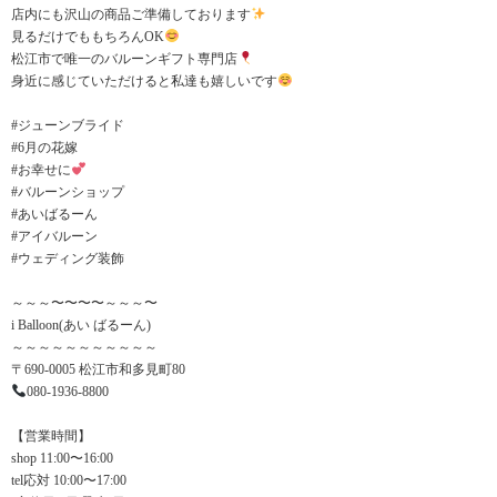
店内にも沢山の商品ご準備しております
見るだけでももちろんOK
松江市で唯一のバルーンギフト専門店
身近に感じていただけると私達も嬉しいです
#ジューンブライド
#6月の花嫁
#お幸せに
#バルーンショップ
#あいばるーん
#アイバルーン
#ウェディング装飾
～～～〜〜〜〜～～～〜
i Balloon(あい ばるーん)
～～～～～～～～～～～
〒690-0005 松江市和多見町80
080-1936-8800
【営業時間】
shop 11:00〜16:00
tel応対 10:00〜17:00