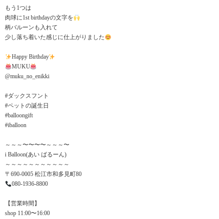
もう1つは
肉球に1st birthdayの文字を
柄バルーンも入れて
少し落ち着いた感じに仕上がりました
Happy Birthday
MUKU
@muku_no_enikki
#ダックスフント
#ペットの誕生日
#balloongift
#iballoon
～～～〜〜〜〜～～～〜
i Balloon(あい ばるーん)
～～～～～～～～～～～
〒690-0005 松江市和多見町80
080-1936-8800
【営業時間】
shop 11:00〜16:00