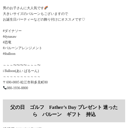
男のお子さんに大人気です
大きいサイズのバルーンもございますので
お誕生日パーティーなどの飾り付けにオススメです♡
#ダイナソー
#dynasaw
#恐竜
#バルーンアレンジメント
#iballoon
～～～〜〜〜〜～～～〜
i Balloon(あい ばるーん)
～～～～～～～～～～～
〒690-0005 松江市和多見町80
080-1936-8800
父の日 ゴルフ Father’s Day プレゼント 迷った
ら バルーン ギフト 持込