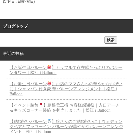
(定休日 : 日曜･祝日)
ブログトップ
最近の投稿
【お誕生日バルーン
】カラフルで存在感たっぷりのバルー
ンタワー｜松江 i Balloo n
【お誕生日バルーン
】お店のママさんへの華やかなお祝い
に｜シャンパン付き豪 華バルーンアレンジメント｜松江 i
Balloon
【イベント装飾
】島根電工様 お客様感謝祭｜入口アーチ
＆キッズコーナー装飾 を担当しました｜松江 i Balloon
【結婚祝いバルーン
】娘さんのご結婚祝いに｜ウェディン
グベアとフラワーイン バルーンが華やかなバルーンアレンジ
メント｜松江 i Balloon