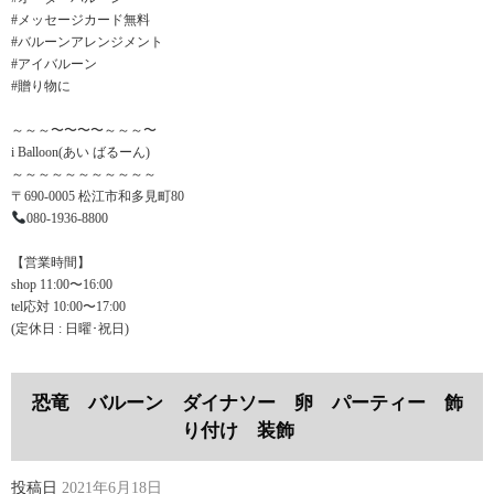
#メッセージカード無料
#バルーンアレンジメント
#アイバルーン
#贈り物に
～～～〜〜〜〜～～～〜
i Balloon(あい ばるーん)
～～～～～～～～～～～
〒690-0005 松江市和多見町80
080-1936-8800
【営業時間】
shop 11:00〜16:00
tel応対 10:00〜17:00
(定休日 : 日曜･祝日)
恐竜 バルーン ダイナソー 卵 パーティー 飾
り付け 装飾
投稿日
2021年6月18日