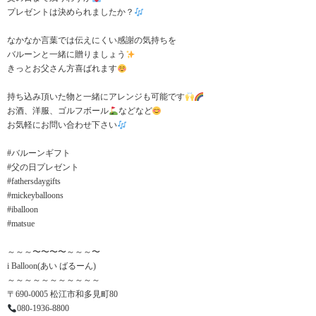
プレゼントは決められましたか？
なかなか言葉では伝えにくい感謝の気持ちを
バルーンと一緒に贈りましょう
きっとお父さん方喜ばれます
持ち込み頂いた物と一緒にアレンジも可能です
お酒、洋服、ゴルフボール
などなど
お気軽にお問い合わせ下さい
#バルーンギフト
#父の日プレゼント
#fathersdaygifts
#mickeyballoons
#iballoon
#matsue
～～～〜〜〜〜～～～〜
i Balloon(あい ばるーん)
～～～～～～～～～～～
〒690-0005 松江市和多見町80
080-1936-8800