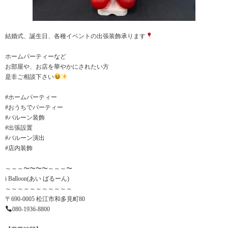
結婚式、誕生日、各種イベントの出張装飾承ります
ホームパーティーなど
お部屋や、お店を華やかにされたい方
是非ご相談下さい
#ホームパーティー
#おうちでパーティー
#バルーン装飾
#出張設置
#バルーン演出
#店内装飾
～～～〜〜〜〜～～～〜
i Balloon(あい ばるーん)
～～～～～～～～～～～
〒690-0005 松江市和多見町80
080-1936-8800