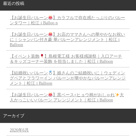
最近の投稿
【お誕生日バルーン
】カラフルで存在感たっぷりのバルー
ンタワー｜松江 i Balloo n
【お誕生日バルーン
】お店のママさんへの華やかなお祝い
に｜シャンパン付き豪 華バルーンアレンジメント｜松江 i
Balloon
【イベント装飾
】島根電工様 お客様感謝祭｜入口アーチ
＆キッズコーナー装飾 を担当しました｜松江 i Balloon
【結婚祝いバルーン
】娘さんのご結婚祝いに｜ウェディン
グベアとフラワーイン バルーンが華やかなバルーンアレンジ
メント｜松江 i Balloon
【お誕生日バルーン
】黒ベース×ヒョウ柄がおしゃれ
大
人かっこいいバルーン アレンジメント｜松江 i Balloon
アーカイブ
2026年6月