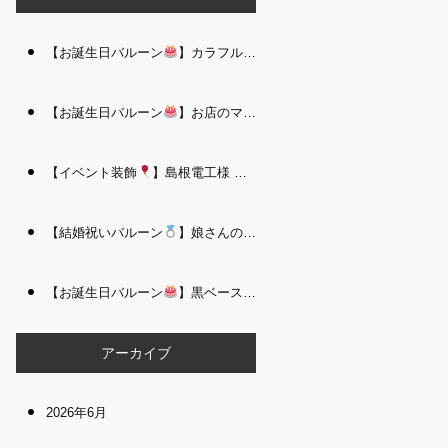
【お誕生日バルーン
】カラフルで存在感たっぷりのバルーンタワー｜松江 i Balloo n
【お誕生日バルーン
】お店のママさんへの華やかなお祝いに｜シャンパン付き豪 華バルーンアレンジメント｜松江 i Balloon
【イベント装飾
】島根電工様 お客様感謝祭｜入口アーチ＆キッズコーナー装飾 を担当しました｜松江 i Balloon
【結婚祝いバルーン
】娘さんのご結婚祝いに｜ウェディングベアとフラワーイン バルーンが華やかなバルーンアレンジメント｜松江 i Balloon
【お誕生日バルーン
】黒ベース×ヒョウ柄がおしゃれ
大人かっこい
アーカイブ
2026年6月