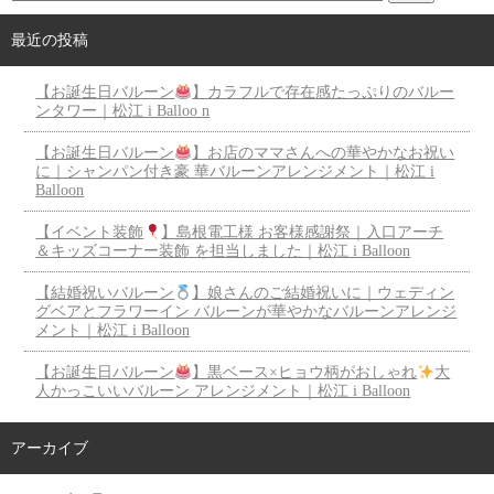
最近の投稿
【お誕生日バルーン
】カラフルで存在感たっぷりのバルー
ンタワー｜松江 i Balloo n
【お誕生日バルーン
】お店のママさんへの華やかなお祝い
に｜シャンパン付き豪 華バルーンアレンジメント｜松江 i
Balloon
【イベント装飾
】島根電工様 お客様感謝祭｜入口アーチ
＆キッズコーナー装飾 を担当しました｜松江 i Balloon
【結婚祝いバルーン
】娘さんのご結婚祝いに｜ウェディン
グベアとフラワーイン バルーンが華やかなバルーンアレンジ
メント｜松江 i Balloon
【お誕生日バルーン
】黒ベース×ヒョウ柄がおしゃれ
大
人かっこいいバルーン アレンジメント｜松江 i Balloon
アーカイブ