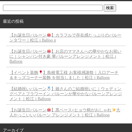
最近の投稿
【お誕生日バルーン
】カラフルで存在感たっぷりのバルー
ンタワー｜松江 i Balloo n
【お誕生日バルーン
】お店のママさんへの華やかなお祝い
に｜シャンパン付き豪 華バルーンアレンジメント｜松江 i
Balloon
【イベント装飾
】島根電工様 お客様感謝祭｜入口アーチ
＆キッズコーナー装飾 を担当しました｜松江 i Balloon
【結婚祝いバルーン
】娘さんのご結婚祝いに｜ウェディン
グベアとフラワーイン バルーンが華やかなバルーンアレンジ
メント｜松江 i Balloon
【お誕生日バルーン
】黒ベース×ヒョウ柄がおしゃれ
大
人かっこいいバルーン アレンジメント｜松江 i Balloon
アーカイブ