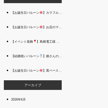
【お誕生日バルーン
】カラフルで存在感たっぷりのバルーンタワー｜松江 i Balloo n
【お誕生日バルーン
】お店のママさんへの華やかなお祝いに｜シャンパン付き豪 華バルーンアレンジメント｜松江 i Balloon
【イベント装飾
】島根電工様 お客様感謝祭｜入口アーチ＆キッズコーナー装飾 を担当しました｜松江 i Balloon
【結婚祝いバルーン
】娘さんのご結婚祝いに｜ウェディングベアとフラワーイン バルーンが華やかなバルーンアレンジメント｜松江 i Balloon
【お誕生日バルーン
】黒ベース×ヒョウ柄がおしゃれ
大人かっこい
アーカイブ
2026年6月