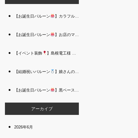
【お誕生日バルーン
】カラフルで存在感たっぷりのバルーンタワー｜松江 i Balloo n
【お誕生日バルーン
】お店のママさんへの華やかなお祝いに｜シャンパン付き豪 華バルーンアレンジメント｜松江 i Balloon
【イベント装飾
】島根電工様 お客様感謝祭｜入口アーチ＆キッズコーナー装飾 を担当しました｜松江 i Balloon
【結婚祝いバルーン
】娘さんのご結婚祝いに｜ウェディングベアとフラワーイン バルーンが華やかなバルーンアレンジメント｜松江 i Balloon
【お誕生日バルーン
】黒ベース×ヒョウ柄がおしゃれ
大人かっこい
アーカイブ
2026年6月