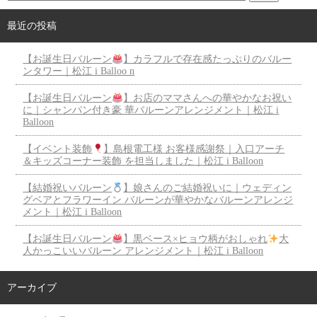
最近の投稿
【お誕生日バルーン
】カラフルで存在感たっぷりのバルー
ンタワー｜松江 i Balloo n
【お誕生日バルーン
】お店のママさんへの華やかなお祝い
に｜シャンパン付き豪 華バルーンアレンジメント｜松江 i
Balloon
【イベント装飾
】島根電工様 お客様感謝祭｜入口アーチ
＆キッズコーナー装飾 を担当しました｜松江 i Balloon
【結婚祝いバルーン
】娘さんのご結婚祝いに｜ウェディン
グベアとフラワーイン バルーンが華やかなバルーンアレンジ
メント｜松江 i Balloon
【お誕生日バルーン
】黒ベース×ヒョウ柄がおしゃれ
大
人かっこいいバルーン アレンジメント｜松江 i Balloon
アーカイブ