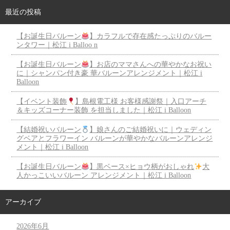
最近の投稿
【お誕生日バルーン
】カラフルで存在感たっぷりのバルー
ンタワー｜松江 i Balloo n
【お誕生日バルーン
】お店のママさんへの華やかなお祝い
に｜シャンパン付き豪 華バルーンアレンジメント｜松江 i
Balloon
【イベント装飾
】島根電工様 お客様感謝祭｜入口アーチ
＆キッズコーナー装飾 を担当しました｜松江 i Balloon
【結婚祝いバルーン
】娘さんのご結婚祝いに｜ウェディン
グベアとフラワーイン バルーンが華やかなバルーンアレンジ
メント｜松江 i Balloon
【お誕生日バルーン
】黒ベース×ヒョウ柄がおしゃれ
大
人かっこいいバルーン アレンジメント｜松江 i Balloon
アーカイブ
2026年6月