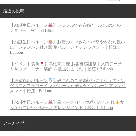
最近の投稿
【お誕生日バルーン
】カラフルで存在感たっぷりのバルー
ンタワー｜松江 i Balloo n
【お誕生日バルーン
】お店のママさんへの華やかなお祝い
に｜シャンパン付き豪 華バルーンアレンジメント｜松江 i
Balloon
【イベント装飾
】島根電工様 お客様感謝祭｜入口アーチ
＆キッズコーナー装飾 を担当しました｜松江 i Balloon
【結婚祝いバルーン
】娘さんのご結婚祝いに｜ウェディン
グベアとフラワーイン バルーンが華やかなバルーンアレンジ
メント｜松江 i Balloon
【お誕生日バルーン
】黒ベース×ヒョウ柄がおしゃれ
大
人かっこいいバルーン アレンジメント｜松江 i Balloon
アーカイブ