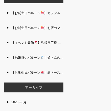
【お誕生日バルーン
】カラフルで存在感たっぷりのバルーンタワー｜松江 i Balloo n
【お誕生日バルーン
】お店のママさんへの華やかなお祝いに｜シャンパン付き豪 華バルーンアレンジメント｜松江 i Balloon
【イベント装飾
】島根電工様 お客様感謝祭｜入口アーチ＆キッズコーナー装飾 を担当しました｜松江 i Balloon
【結婚祝いバルーン
】娘さんのご結婚祝いに｜ウェディングベアとフラワーイン バルーンが華やかなバルーンアレンジメント｜松江 i Balloon
【お誕生日バルーン
】黒ベース×ヒョウ柄がおしゃれ
大人かっこい
アーカイブ
2026年6月