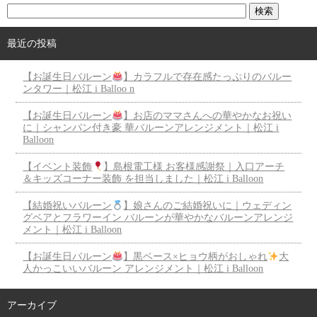
最近の投稿
【お誕生日バルーン
】カラフルで存在感たっぷりのバルー
ンタワー｜松江 i Balloo n
【お誕生日バルーン
】お店のママさんへの華やかなお祝い
に｜シャンパン付き豪 華バルーンアレンジメント｜松江 i
Balloon
【イベント装飾
】島根電工様 お客様感謝祭｜入口アーチ
＆キッズコーナー装飾 を担当しました｜松江 i Balloon
【結婚祝いバルーン
】娘さんのご結婚祝いに｜ウェディン
グベアとフラワーイン バルーンが華やかなバルーンアレンジ
メント｜松江 i Balloon
【お誕生日バルーン
】黒ベース×ヒョウ柄がおしゃれ
大
人かっこいいバルーン アレンジメント｜松江 i Balloon
アーカイブ