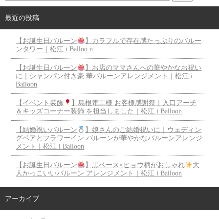
最近の投稿
【お誕生日バルーン
】カラフルで存在感たっぷりのバルー
ンタワー｜松江 i Balloo n
【お誕生日バルーン
】お店のママさんへの華やかなお祝い
に｜シャンパン付き豪 華バルーンアレンジメント｜松江 i
Balloon
【イベント装飾
】島根電工様 お客様感謝祭｜入口アーチ
＆キッズコーナー装飾 を担当しました｜松江 i Balloon
【結婚祝いバルーン
】娘さんのご結婚祝いに｜ウェディン
グベアとフラワーイン バルーンが華やかなバルーンアレンジ
メント｜松江 i Balloon
【お誕生日バルーン
】黒ベース×ヒョウ柄がおしゃれ
大
人かっこいいバルーン アレンジメント｜松江 i Balloon
アーカイブ