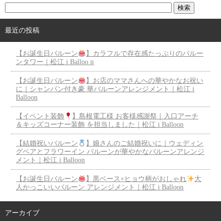
最近の投稿
【お誕生日バルーン
】カラフルで存在感たっぷりのバルー
ンタワー｜松江 i Balloo n
【お誕生日バルーン
】お店のママさんへの華やかなお祝い
に｜シャンパン付き豪 華バルーンアレンジメント｜松江 i
Balloon
【イベント装飾
】島根電工様 お客様感謝祭｜入口アーチ
＆キッズコーナー装飾 を担当しました｜松江 i Balloon
【結婚祝いバルーン
】娘さんのご結婚祝いに｜ウェディン
グベアとフラワーイン バルーンが華やかなバルーンアレンジ
メント｜松江 i Balloon
【お誕生日バルーン
】黒ベース×ヒョウ柄がおしゃれ
大
人かっこいいバルーン アレンジメント｜松江 i Balloon
アーカイブ