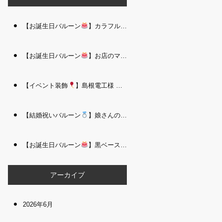
【お誕生日バルーン
】カラフルで存在感たっぷりのバルーンタワー｜松江 i Balloo n
【お誕生日バルーン
】お店のママさんへの華やかなお祝いに｜シャンパン付き豪 華バルーンアレンジメント｜松江 i Balloon
【イベント装飾
】島根電工様 お客様感謝祭｜入口アーチ＆キッズコーナー装飾 を担当しました｜松江 i Balloon
【結婚祝いバルーン
】娘さんのご結婚祝いに｜ウェディングベアとフラワーイン バルーンが華やかなバルーンアレンジメント｜松江 i Balloon
【お誕生日バルーン
】黒ベース×ヒョウ柄がおしゃれ
大人かっこい
アーカイブ
2026年6月