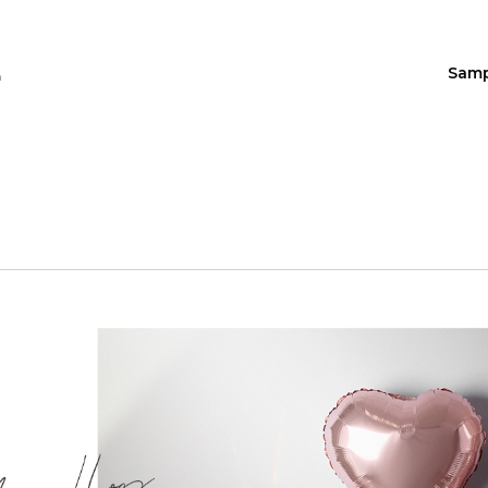
Sam
n