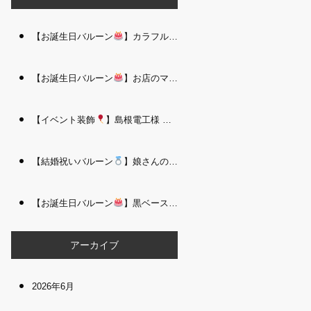
【お誕生日バルーン
】カラフルで存在感たっぷりのバルーンタワー｜松江 i Balloo n
【お誕生日バルーン
】お店のママさんへの華やかなお祝いに｜シャンパン付き豪 華バルーンアレンジメント｜松江 i Balloon
【イベント装飾
】島根電工様 お客様感謝祭｜入口アーチ＆キッズコーナー装飾 を担当しました｜松江 i Balloon
【結婚祝いバルーン
】娘さんのご結婚祝いに｜ウェディングベアとフラワーイン バルーンが華やかなバルーンアレンジメント｜松江 i Balloon
【お誕生日バルーン
】黒ベース×ヒョウ柄がおしゃれ
大人かっこい
アーカイブ
2026年6月