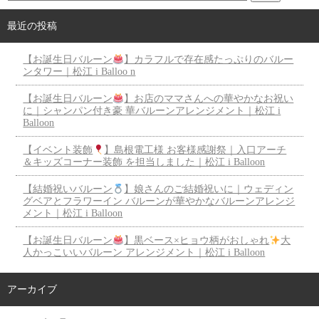
最近の投稿
【お誕生日バルーン
】カラフルで存在感たっぷりのバルー
ンタワー｜松江 i Balloo n
【お誕生日バルーン
】お店のママさんへの華やかなお祝い
に｜シャンパン付き豪 華バルーンアレンジメント｜松江 i
Balloon
【イベント装飾
】島根電工様 お客様感謝祭｜入口アーチ
＆キッズコーナー装飾 を担当しました｜松江 i Balloon
【結婚祝いバルーン
】娘さんのご結婚祝いに｜ウェディン
グベアとフラワーイン バルーンが華やかなバルーンアレンジ
メント｜松江 i Balloon
【お誕生日バルーン
】黒ベース×ヒョウ柄がおしゃれ
大
人かっこいいバルーン アレンジメント｜松江 i Balloon
アーカイブ