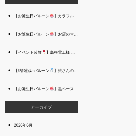
【お誕生日バルーン
】カラフルで存在感たっぷりのバルーンタワー｜松江 i Balloo n
【お誕生日バルーン
】お店のママさんへの華やかなお祝いに｜シャンパン付き豪 華バルーンアレンジメント｜松江 i Balloon
【イベント装飾
】島根電工様 お客様感謝祭｜入口アーチ＆キッズコーナー装飾 を担当しました｜松江 i Balloon
【結婚祝いバルーン
】娘さんのご結婚祝いに｜ウェディングベアとフラワーイン バルーンが華やかなバルーンアレンジメント｜松江 i Balloon
【お誕生日バルーン
】黒ベース×ヒョウ柄がおしゃれ
大人かっこい
アーカイブ
2026年6月