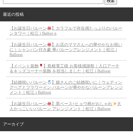
最近の投稿
【お誕生日バルーン
】カラフルで存在感たっぷりのバルー
ンタワー｜松江 i Balloo n
【お誕生日バルーン
】お店のママさんへの華やかなお祝い
に｜シャンパン付き豪 華バルーンアレンジメント｜松江 i
Balloon
【イベント装飾
】島根電工様 お客様感謝祭｜入口アーチ
＆キッズコーナー装飾 を担当しました｜松江 i Balloon
【結婚祝いバルーン
】娘さんのご結婚祝いに｜ウェディン
グベアとフラワーイン バルーンが華やかなバルーンアレンジ
メント｜松江 i Balloon
【お誕生日バルーン
】黒ベース×ヒョウ柄がおしゃれ
大
人かっこいいバルーン アレンジメント｜松江 i Balloon
アーカイブ