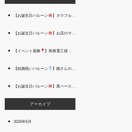
【お誕生日バルーン
】カラフルで存在感たっぷりのバルーンタワー｜松江 i Balloo n
【お誕生日バルーン
】お店のママさんへの華やかなお祝いに｜シャンパン付き豪 華バルーンアレンジメント｜松江 i Balloon
【イベント装飾
】島根電工様 お客様感謝祭｜入口アーチ＆キッズコーナー装飾 を担当しました｜松江 i Balloon
【結婚祝いバルーン
】娘さんのご結婚祝いに｜ウェディングベアとフラワーイン バルーンが華やかなバルーンアレンジメント｜松江 i Balloon
【お誕生日バルーン
】黒ベース×ヒョウ柄がおしゃれ
大人かっこい
アーカイブ
2026年6月