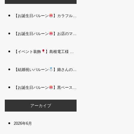
【お誕生日バルーン
】カラフルで存在感たっぷりのバルーンタワー｜松江 i Balloo n
【お誕生日バルーン
】お店のママさんへの華やかなお祝いに｜シャンパン付き豪 華バルーンアレンジメント｜松江 i Balloon
【イベント装飾
】島根電工様 お客様感謝祭｜入口アーチ＆キッズコーナー装飾 を担当しました｜松江 i Balloon
【結婚祝いバルーン
】娘さんのご結婚祝いに｜ウェディングベアとフラワーイン バルーンが華やかなバルーンアレンジメント｜松江 i Balloon
【お誕生日バルーン
】黒ベース×ヒョウ柄がおしゃれ
大人かっこい
アーカイブ
2026年6月