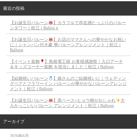
最近の投稿
【お誕生日バルーン
】カラフルで存在感たっぷりのバルー
ンタワー｜松江 i Balloo n
【お誕生日バルーン
】お店のママさんへの華やかなお祝い
に｜シャンパン付き豪 華バルーンアレンジメント｜松江 i
Balloon
【イベント装飾
】島根電工様 お客様感謝祭｜入口アーチ
＆キッズコーナー装飾 を担当しました｜松江 i Balloon
【結婚祝いバルーン
】娘さんのご結婚祝いに｜ウェディン
グベアとフラワーイン バルーンが華やかなバルーンアレンジ
メント｜松江 i Balloon
【お誕生日バルーン
】黒ベース×ヒョウ柄がおしゃれ
大
人かっこいいバルーン アレンジメント｜松江 i Balloon
アーカイブ
2026年6月