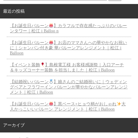
最近の投稿
【お誕生日バルーン
】カラフルで存在感たっぷりのバルー
ンタワー｜松江 i Balloo n
【お誕生日バルーン
】お店のママさんへの華やかなお祝い
に｜シャンパン付き豪 華バルーンアレンジメント｜松江 i
Balloon
【イベント装飾
】島根電工様 お客様感謝祭｜入口アーチ
＆キッズコーナー装飾 を担当しました｜松江 i Balloon
【結婚祝いバルーン
】娘さんのご結婚祝いに｜ウェディン
グベアとフラワーイン バルーンが華やかなバルーンアレンジ
メント｜松江 i Balloon
【お誕生日バルーン
】黒ベース×ヒョウ柄がおしゃれ
大
人かっこいいバルーン アレンジメント｜松江 i Balloon
アーカイブ