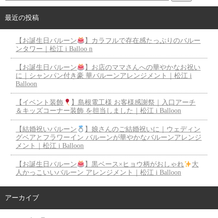
最近の投稿
【お誕生日バルーン
】カラフルで存在感たっぷりのバルー
ンタワー｜松江 i Balloo n
【お誕生日バルーン
】お店のママさんへの華やかなお祝い
に｜シャンパン付き豪 華バルーンアレンジメント｜松江 i
Balloon
【イベント装飾
】島根電工様 お客様感謝祭｜入口アーチ
＆キッズコーナー装飾 を担当しました｜松江 i Balloon
【結婚祝いバルーン
】娘さんのご結婚祝いに｜ウェディン
グベアとフラワーイン バルーンが華やかなバルーンアレンジ
メント｜松江 i Balloon
【お誕生日バルーン
】黒ベース×ヒョウ柄がおしゃれ
大
人かっこいいバルーン アレンジメント｜松江 i Balloon
アーカイブ