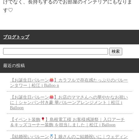
けでなく、長持ちするのでお部屋のインテリアにもなりま
す♡
ブログトップ
最近の投稿
【お誕生日バルーン
】カラフルで存在感たっぷりのバルー
ンタワー｜松江 i Balloo n
【お誕生日バルーン
】お店のママさんへの華やかなお祝い
に｜シャンパン付き豪 華バルーンアレンジメント｜松江 i
Balloon
【イベント装飾
】島根電工様 お客様感謝祭｜入口アーチ
＆キッズコーナー装飾 を担当しました｜松江 i Balloon
【結婚祝いバルーン
】娘さんのご結婚祝いに｜ウェディン