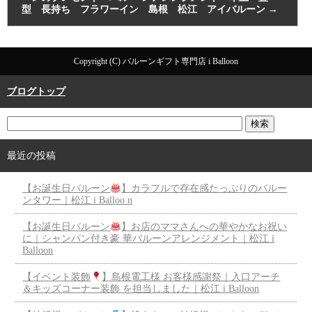
型 長持ち フラワーイン 島根 松江 アイバルーン
→
Copyright (C) バルーンギフト専門店 i Balloon
ブログトップ
最近の投稿
【お誕生日バルーン
】カラフルで存在感たっぷりのバルー
ンタワー｜松江 i Balloo n
【お誕生日バルーン
】お店のママさんへの華やかなお祝い
に｜シャンパン付き豪 華バルーンアレンジメント｜松江 i
Balloon
【イベント装飾
】島根電工様 お客様感謝祭｜入口アーチ
＆キッズコーナー装飾 を担当しました｜松江 i Balloon