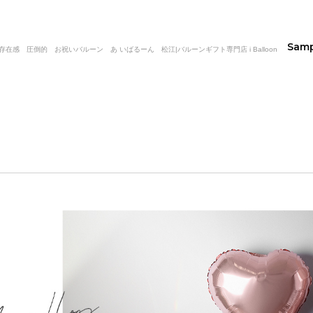
Sam
感 圧倒的 お祝いバルーン あ いばるーん 松江|バルーンギフト専門店 i Balloon