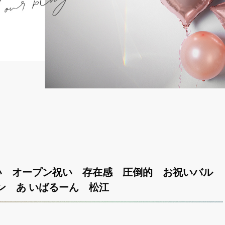
い オープン祝い 存在感 圧倒的 お祝いバル
ン あ いばるーん 松江