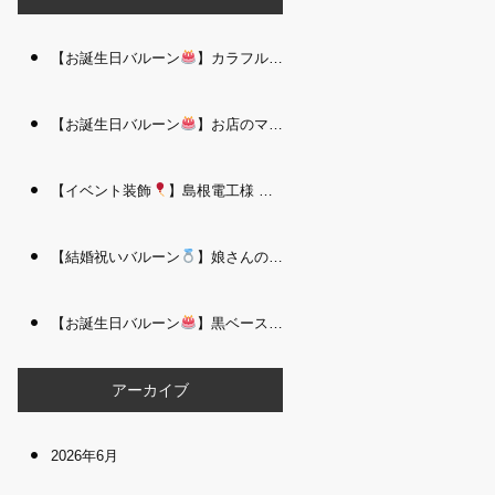
【お誕生日バルーン
】カラフルで存在感たっぷりのバルーンタワー｜松江 i Balloo n
【お誕生日バルーン
】お店のママさんへの華やかなお祝いに｜シャンパン付き豪 華バルーンアレンジメント｜松江 i Balloon
【イベント装飾
】島根電工様 お客様感謝祭｜入口アーチ＆キッズコーナー装飾 を担当しました｜松江 i Balloon
【結婚祝いバルーン
】娘さんのご結婚祝いに｜ウェディングベアとフラワーイン バルーンが華やかなバルーンアレンジメント｜松江 i Balloon
【お誕生日バルーン
】黒ベース×ヒョウ柄がおしゃれ
大人かっこい
アーカイブ
2026年6月