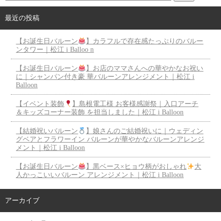
最近の投稿
【お誕生日バルーン
】カラフルで存在感たっぷりのバルー
ンタワー｜松江 i Balloo n
【お誕生日バルーン
】お店のママさんへの華やかなお祝い
に｜シャンパン付き豪 華バルーンアレンジメント｜松江 i
Balloon
【イベント装飾
】島根電工様 お客様感謝祭｜入口アーチ
＆キッズコーナー装飾 を担当しました｜松江 i Balloon
【結婚祝いバルーン
】娘さんのご結婚祝いに｜ウェディン
グベアとフラワーイン バルーンが華やかなバルーンアレンジ
メント｜松江 i Balloon
【お誕生日バルーン
】黒ベース×ヒョウ柄がおしゃれ
大
人かっこいいバルーン アレンジメント｜松江 i Balloon
アーカイブ